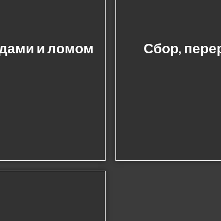
одами и ломом
Сбор, пере