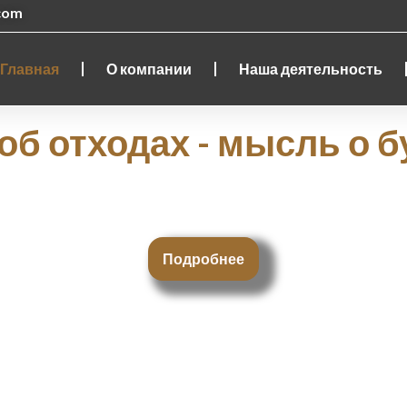
.com
Главная
О компании
Наша деятельность
б отходах - мысль о 
ы не просто мусор: мы вдыхаем в них новую 
Подробнее